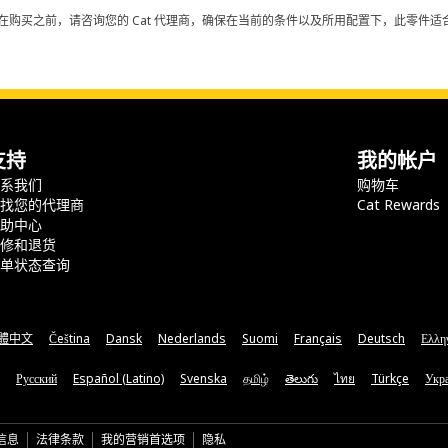
在购买之前，请咨询您的 Cat 代理商，确保在当前的条件以及所用配置下，此零件适合
支持
我的帐户
联系我们
购物车
查找您的代理商
Cat Rewards
帮助中心
保修和退货
订单状态查询
體中文
Čeština
Dansk
Nederlands
Suomi
Français
Deutsch
Ελλη
Русский
Español (Latino)
Svenska
தமிழ்
తెలుగు
ไทย
Türkçe
Укра
信息
法律条款
我的营销首选项
隐私