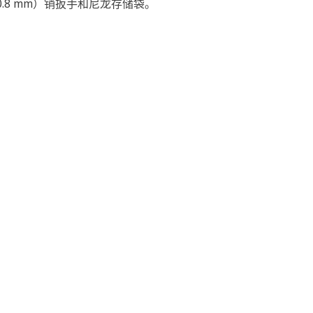
in（50.8 mm）销扳手和尼龙存储袋。
。