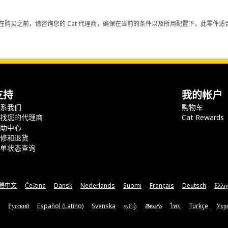
在购买之前，请咨询您的 Cat 代理商，确保在当前的条件以及所用配置下，此零件适合
支持
我的帐户
联系我们
购物车
查找您的代理商
Cat Rewards
帮助中心
保修和退货
订单状态查询
體中文
Čeština
Dansk
Nederlands
Suomi
Français
Deutsch
Ελλη
Русский
Español (Latino)
Svenska
தமிழ்
తెలుగు
ไทย
Türkçe
Укра