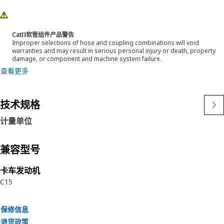
CatΠ软管组件产品警告
Improper selections of hose and coupling combinations will void
warranties and may result in serious personal injury or death, property
damage, or component and machine system failure.
查看更多
技术规格
计量单位
兼容型号
卡车发动机
C15
保修信息
退货政策