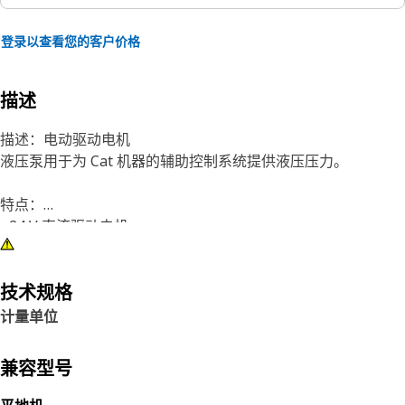
登录以查看您的客户价格
描述
描述：电动驱动电机
液压泵用于为 Cat 机器的辅助控制系统提供液压压力。
特点：
• 24 V 直流驱动电机
• 辅助泵流量：17235 kPa （2500 PSI） 时 19.3 L/min （5.10
GPM），机油
浓度为 43 厘司• 吸入口：SAE #10 7/8-14 UNF-2B LARGE•
技术规格
压力口：SAE #8 3/4-16 UNF-2B LARGE
计量单位
应用：
兼容型号
泵和电机阵列用于为 Cat 机器上的辅助控制系统供电。请参阅
用户手册或联系当地 Cat 代理商了解更多信息。