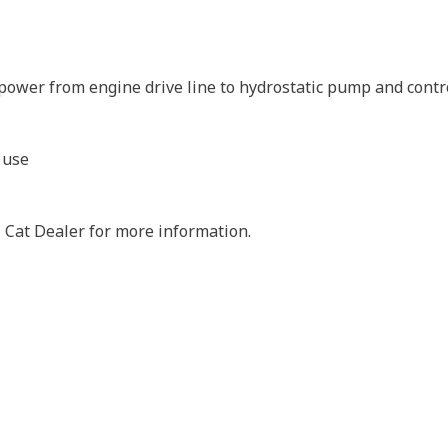
power from engine drive line to hydrostatic pump and cont
 use
 Cat Dealer for more information.