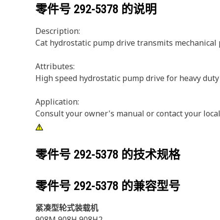
零件号
292-5378
的说明
Description:
Cat hydrostatic pump drive transmits mechanical 
Attributes:
High speed hydrostatic pump drive for heavy duty
Application:
Consult your owner's manual or contact your local
零件号
292-5378
的技术规格
零件号
292-5378
的兼容型号
紧凑型轮式装载机
908M 908H 908H2