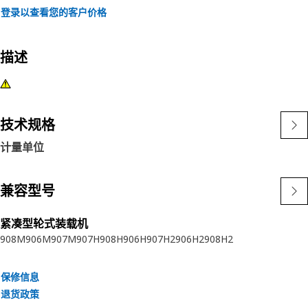
登录以查看您的客户价格
描述
技术规格
计量单位
兼容型号
紧凑型轮式装载机
908M
906M
907M
907H
908H
906H
907H2
906H2
908H2
保修信息
退货政策