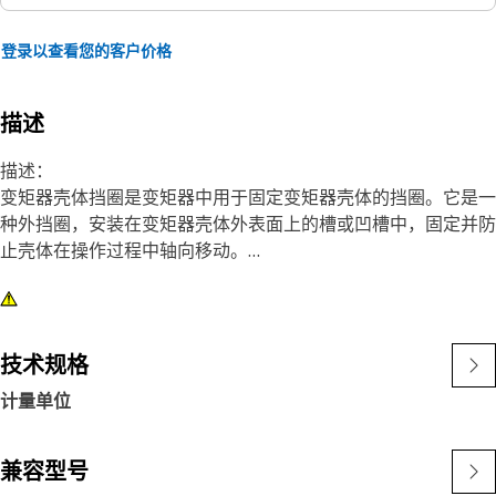
登录以查看您的客户价格
描述
描述：
变矩器壳体挡圈是变矩器中用于固定变矩器壳体的挡圈。它是一
种外挡圈，安装在变矩器壳体外表面上的槽或凹槽中，固定并防
止壳体在操作过程中轴向移动。
特性：
• 确保紧密可靠的配合。
• 能够承受最大的力和负载。
技术规格
• 不腐蚀。
计量单位
应用：
变矩器壳体挡圈是变矩器中的关键部件，确保壳体的正确定位和
兼容型号
固定。