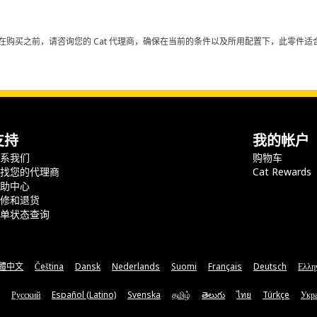
在购买之前，请咨询您的 Cat 代理商，确保在当前的条件以及所用配置下，此零件适合
支持
我的帐户
联系我们
购物车
查找您的代理商
Cat Rewards
帮助中心
保修和退货
订单状态查询
體中文
Čeština
Dansk
Nederlands
Suomi
Français
Deutsch
Ελλη
Русский
Español (Latino)
Svenska
தமிழ்
తెలుగు
ไทย
Türkçe
Укра