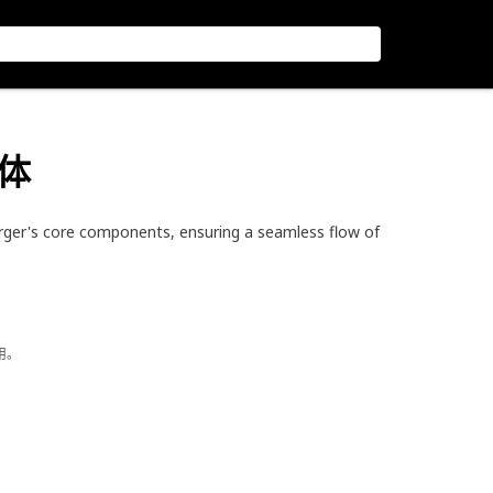
壳体
ger's core components, ensuring a seamless flow of
用。