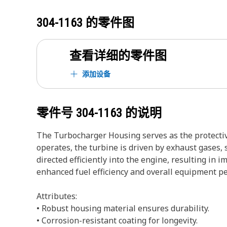
304-1163
的零件图
查看详细的零件图
添加设备
零件号
304-1163
的说明
The Turbocharger Housing serves as the protectiv
operates, the turbine is driven by exhaust gases,
directed efficiently into the engine, resulting in 
enhanced fuel efficiency and overall equipment p
Attributes:
• Robust housing material ensures durability.
• Corrosion-resistant coating for longevity.