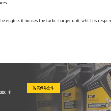
res.
he engine, it houses the turbocharger unit, which is respons
购买保养套件
00 小