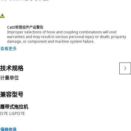
CatΠ软管组件产品警告
Improper selections of hose and coupling combinations will void
warranties and may result in serious personal injury or death, property
damage, or component and machine system failure.
查看更多
技术规格
计量单位
兼容型号
履带式拖拉机
D7E LGP
D7E
保修信息