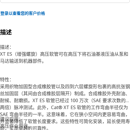
登录以查看您的客户价格
描述
描述：
XT ES（增强螺旋）高压软管可在高压下将石油基液压油从泵和
马达输送到机器部件。
特性：
采用织物加固型合成橡胶管以及四到六层螺旋形包裹的高抗张钢
丝加固层（其间由合成橡胶层隔开）制成。合成橡胶外壳耐油、
耐候、耐磨损。XT ES 软管已经过 100 万次（SAE 要求次数的
两倍）脉冲测试。此外，Cat® XT ES 软管的工作弯曲半径仅为
SAE 弯曲半径的一半。这意味着，它在狭小空间内更容易弯曲，
建议应用：
并显著降低了软管长度要求。这些特性可简化安装，延长使用寿
高压作业用途。
命，实现卓越的可靠性。