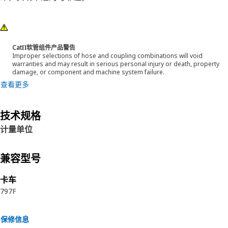
CatΠ软管组件产品警告
Improper selections of hose and coupling combinations will void
warranties and may result in serious personal injury or death, property
damage, or component and machine system failure.
查看更多
技术规格
计量单位
兼容型号
卡车
797F
保修信息