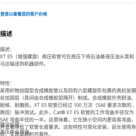
登录以查看您的客户价格
描述
描述：
XT ES（增强螺旋）高压软管可在高压下将石油基液压油从泵和
马达输送到机器部件。
特性：
采用织物加固型合成橡胶管以及四到六层螺旋形包裹的高抗张钢
丝加固层（其间由合成橡胶层隔开）制成。合成橡胶外壳耐油、
耐候、耐磨损。XT ES 软管已经过 100 万次（SAE 要求次数的
两倍）脉冲测试。此外，Cat® XT ES 软管的工作弯曲半径仅为
SAE 弯曲半径的一半。这意味着，它在狭小空间内更容易弯曲，
建议应用：
并显著降低了软管长度要求。这些特性可简化安装，延长使用寿
高压作业用途。
命，实现卓越的可靠性。