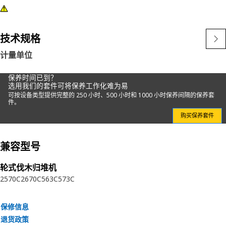
技术规格
计量单位
保养时间已到？
选用我们的套件可将保养工作化难为易
可按设备类型提供完整的 250 小时、500 小时和 1000 小时保养间隔的保养套
件。
购买保养套件
兼容型号
轮式伐木归堆机
2570C
2670C
563C
573C
保修信息
退货政策