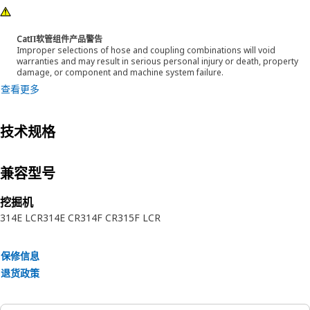
CatΠ软管组件产品警告
Improper selections of hose and coupling combinations will void
warranties and may result in serious personal injury or death, property
damage, or component and machine system failure.
查看更多
技术规格
兼容型号
挖掘机
314E LCR
314E CR
314F CR
315F LCR
保修信息
退货政策