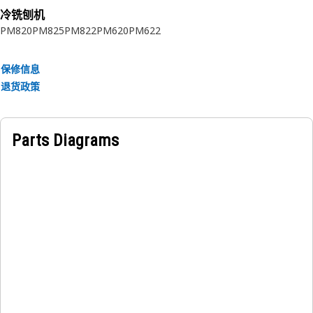
• 获得 ECE 认证
冷铣刨机
• 尾线 DT 接头
PM820
PM825
PM822
PM620
PM622
应用：
• 高振动应用
保修信息
• 各种 Cat 机器
退货政策
Parts Diagrams