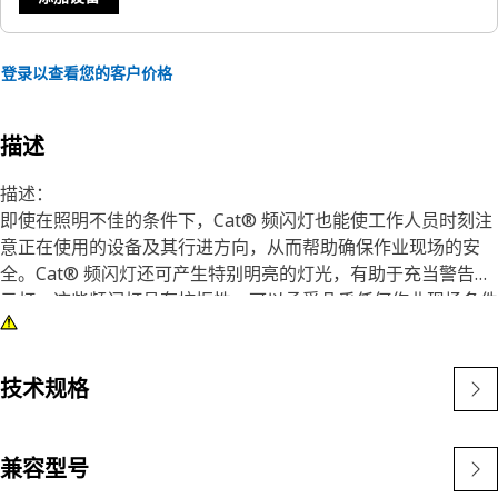
登录以查看您的客户价格
描述
描述：
即使在照明不佳的条件下，Cat® 频闪灯也能使工作人员时刻注
意正在使用的设备及其行进方向，从而帮助确保作业现场的安
全。Cat® 频闪灯还可产生特别明亮的灯光，有助于充当警告指
示灯。这些频闪灯具有抗振性，可以承受几乎任何作业现场条件
的考验。
Cat 频闪灯明亮皮实，还可安装到各种大型和小型机器上，能够
进行改装以适应较旧的机器。
技术规格
特性：
• 琥珀色闪光灯
• 9-32 V
兼容型号
• 磁性底座