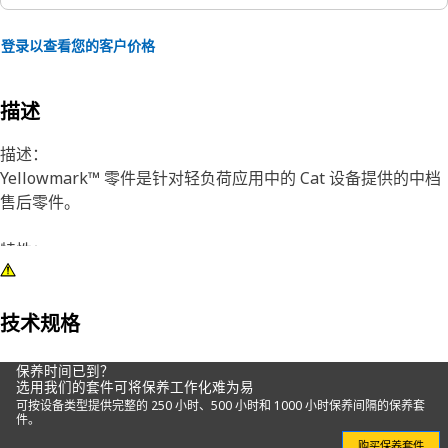
登录以查看您的客户价格
描述
描述：
Yellowmark™ 零件是针对轻负荷应用中的 Cat 设备提供的中档
售后零件。
特性：
Yellowmark™ 零件的外形、适合性和功能与优质 Cat 零件完全
相同。
Yellowmark™ 零件还具有自己的保固声明。
技术规格
建议应用：
保养时间已到？
选用我们的套件可将保养工作化难为易
轻负荷应用
可按设备类型提供完整的 250 小时、500 小时和 1000 小时保养间隔的保养套
件。
有关 Yellowmark 的更多信息
购买保养套件