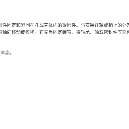
部件固定和紧固在孔或壳体内的紧固件。与安装在轴或销上的外
内轴向移动或位移。它充当固定装置，将轴承、轴或密封件等部
效率高。