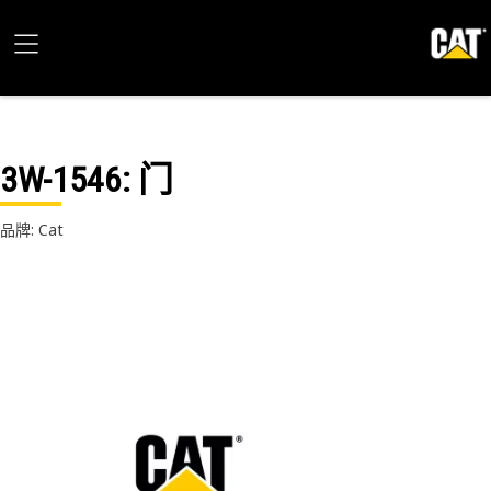
3W-1546
: 门
品牌: Cat