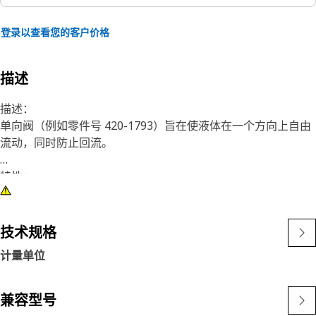
登录以查看您的客户价格
描述
描述：
单向阀（例如零件号 420-1793）旨在使液体在一个方向上自由
流动，同时防止回流。
特性：
• 开启压力：34 kPa（4.9 psi）
• 进口：凸端 SAE -6 37° 扩口，9/16-18
• 出口：阳螺纹 SAE -6 STOR，9/16-18
技术规格
• 长度：37.2 mm（1.46 in）
计量单位
• 六角尺寸：19 mm（0.75 in）
• 最高工作温度：+180˚C（+356˚F）
兼容型号
应用：