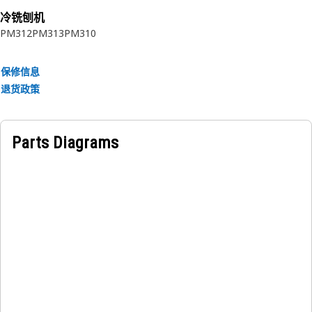
请参阅用户手册或联系当地 Cat 代理商了解更多信息。
冷铣刨机
PM312
PM313
PM310
保修信息
退货政策
Parts Diagrams