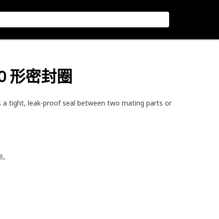
径 O 形密封圈
a tight, leak-proof seal between two mating parts or
用。