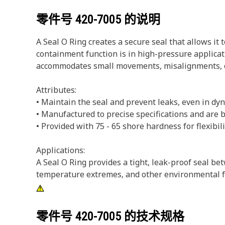
零件号
420-7005
的说明
A Seal O Ring creates a secure seal that allows it
containment function is in high-pressure applicat
accommodates small movements, misalignments, o
Attributes:
• Maintain the seal and prevent leaks, even in d
• Manufactured to precise specifications and are bu
• Provided with 75 - 65 shore hardness for flexibili
Applications:
A Seal O Ring provides a tight, leak-proof seal bet
temperature extremes, and other environmental fa
零件号
420-7005
的技术规格