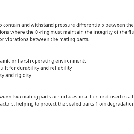
 to contain and withstand pressure differentials between the 
ions where the O-ring must maintain the integrity of the flu
r vibrations between the mating parts.
ynamic or harsh operating environments
ilt for durability and reliability
ty and rigidity
ween two mating parts or surfaces in a fluid unit used in a tr
ctors, helping to protect the sealed parts from degradation