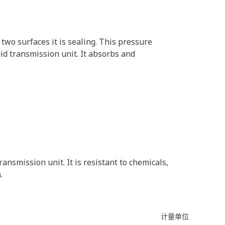
two surfaces it is sealing. This pressure
id transmission unit. It absorbs and
ansmission unit. It is resistant to chemicals,
.
计量单位