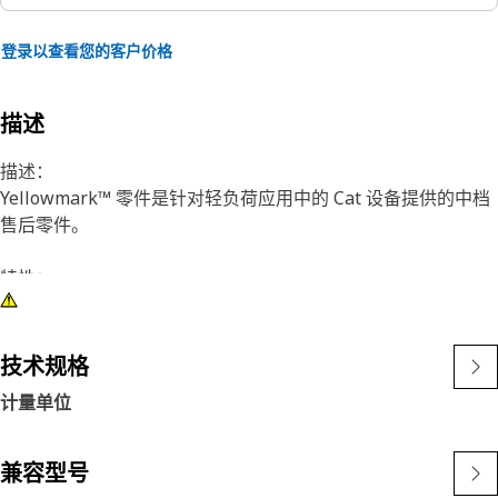
登录以查看您的客户价格
描述
描述：
Yellowmark™ 零件是针对轻负荷应用中的 Cat 设备提供的中档
售后零件。
特性：
Yellowmark™ 零件的外形、适合性和功能与优质 Cat 零件完全
相同。
Yellowmark™ 零件还具有自己的保固声明。
技术规格
计量单位
建议应用：
轻负荷应用
兼容型号
有关 Yellowmark 的更多信息