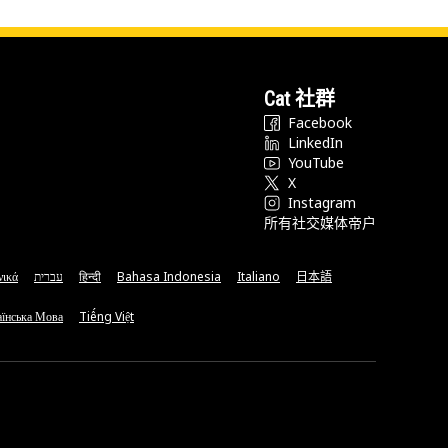
Cat 社群
Facebook
LinkedIn
YouTube
X
Instagram
所有社交媒体帝户
νικά
עברית
हिन्दी
Bahasa Indonesia
Italiano
日本語
їнська Мова
Tiếng Việt