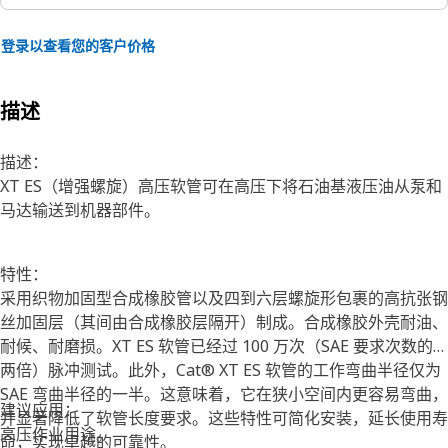
登录以查看您的客户价格
描述
描述：
XT ES（增强螺旋）高压软管可在高压下将石油基液压油从泵和
马达输送到机器部件。
特性：
采用织物加固型合成橡胶管以及四到六层螺旋形包裹的高抗张钢
丝加固层（其间由合成橡胶层隔开）制成。合成橡胶外壳耐油、
耐候、耐磨损。XT ES 软管已经过 100 万次（SAE 要求次数的
两倍）脉冲测试。此外，Cat® XT ES 软管的工作弯曲半径仅为
SAE 弯曲半径的一半。这意味着，它在狭小空间内更容易弯曲，
建议应用：
并显著降低了软管长度要求。这些特性可简化安装，延长使用寿
高压作业用途。
命，实现卓越的可靠性。