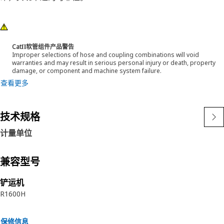
CatΠ软管组件产品警告
Improper selections of hose and coupling combinations will void
warranties and may result in serious personal injury or death, property
damage, or component and machine system failure.
查看更多
技术规格
计量单位
兼容型号
铲运机
R1600H
保修信息