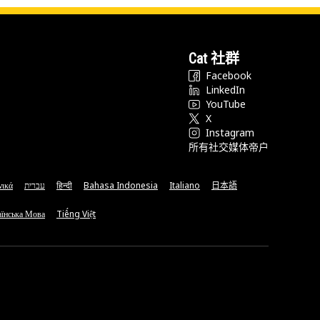
Cat 社群
Facebook
LinkedIn
YouTube
X
Instagram
所有社交媒体帝户
νικά
עברית
हिन्दी
Bahasa Indonesia
Italiano
日本語
їнська Мова
Tiếng Việt