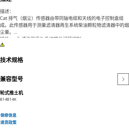
描述：
Cat 排气（烟尘）传感器由带同轴电缆和天线的电子控制盒组
成。此传感器用于测量滤清器再生系统柴油颗粒物滤清器中的烟
尘量。
特性：• 为滤清器再生系统提供闭环控制
• 符合 RoHS 标准
应用：
• 非公路用车辆和工业用发动机
技术规格
• Cat 排气传感器是应用特定的传感器。请参阅用户手册或联系
当地 Cat 代理商了解更多信息。
兼容型号
轮式推土机
814
814K
保修信息
退货政策