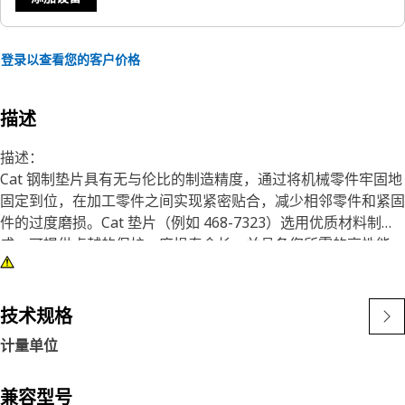
登录以查看您的客户价格
描述
描述：
Cat 钢制垫片具有无与伦比的制造精度，通过将机械零件牢固地
固定到位，在加工零件之间实现紧密贴合，减少相邻零件和紧固
件的过度磨损。Cat 垫片（例如 468-7323）选用优质材料制
成，可提供卓越的保护，磨损寿命长，并具备您所需的高性能。
Cat 原装钢垫片零件可妥善保护您的投资。
特性：
技术规格
• 钢垫片
计量单位
• 外径：141 mm（5.55 英寸）
• 内径：82 mm（3.23 英寸）
• 长度：161 mm（6.34 英寸）
兼容型号