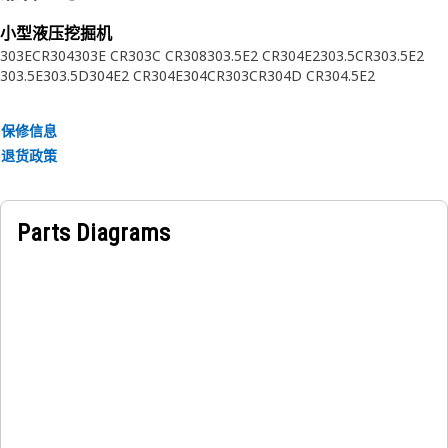
• 厚度：0.5 mm（0.020 英寸）
小型液压挖掘机
303ECR
304
303E CR
303C CR
308
303.5E2 CR
304E2
303.5CR
303.5E2
应用：
303.5E
303.5D
304E2 CR
304E
304CR
303CR
304D CR
304.5E2
请参阅用户手册或联系当地 Cat 代理商了解更多信息。
保修信息
退货政策
Parts Diagrams