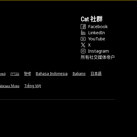
Cat 社群
Facebook
LinkedIn
YouTube
X
Instagram
所有社交媒体帝户
νικά
עברית
हिन्दी
Bahasa Indonesia
Italiano
日本語
їнська Мова
Tiếng Việt