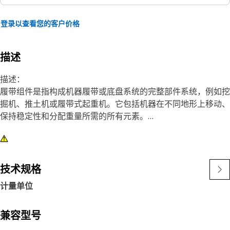
登录以查看您的客户价格
描述
描述：
履带组件是指构成机器履带或底盘系统的完整部件系统，例如挖
掘机、推土机或履带式起重机。它包括机器在不同地形上移动、
保持稳定性和分配重量所需的所有元素。
特点：
• 按照精确的技术规格制造，坚固耐用、性能可靠、效率高。
• 该单元由轨道板、轨道连接、轨道螺母和履带螺栓组成。
技术规格
计量单位
应用：
履带用于在各种地形上移动和操作车辆，主要用于 Cat D3、
D5K 和 D5K2 履带式拖拉机。
兼容型号