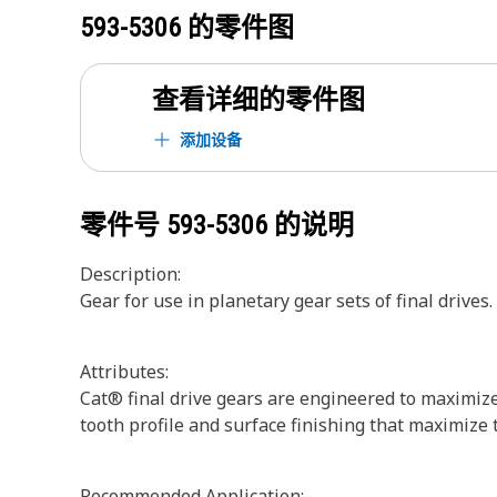
593-5306
的零件图
查看详细的零件图
添加设备
零件号
593-5306
的说明
Description:
Gear for use in planetary gear sets of final drives.
Attributes:
Cat® final drive gears are engineered to maximize
tooth profile and surface finishing that maximize 
Recommended Application: