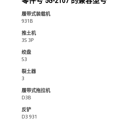
零件号
5G-2107
的兼容型号
履带式装载机
931B
推土机
3S 3P
绞盘
53
裂土器
3
履带式拖拉机
D3B
反铲
D3 931