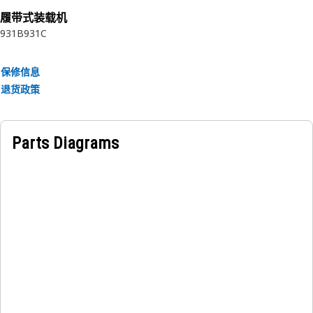
履带式装载机
凭借超过 2500 种不同尺寸和材料的 O 形密封圈，Cat® O 形密
931B
931C
封圈是满足您的 Cat 及其他移动设备 O 形密封圈需求的最佳解
决方案。
保修信息
退货政策
Cat® 密封系统采用可靠的设计、测试和验证流程。请购买最新
Cat 原装密封件保护您的投资。
Parts Diagrams
应用：
O 形密封圈广泛用于整个 Cat® 产品系列。