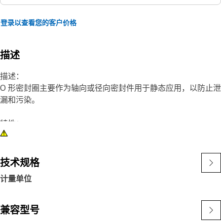
登录以查看您的客户价格
描述
描述：
O 形密封圈主要作为轴向或径向密封件用于静态应用，以防止泄
漏和污染。
特性：
Cat® O 形密封圈采用与 Cat® 发动机和机器中的油液、温度和
压力相符的材料制成。这些材料耐磨、耐挤压，可提供卓越的抗
密封件压缩形变性能。此外，某些 Cat® O 形密封圈还涂有
技术规格
PTFE，可以最大限度减少密封件安装过程中的密封件扭曲和切
计量单位
削。
我们的 O 形密封圈尺寸严格遵循紧密度公差，可确保它们以必
兼容型号
要的密封压缩度妥帖地嵌入密封凹槽。