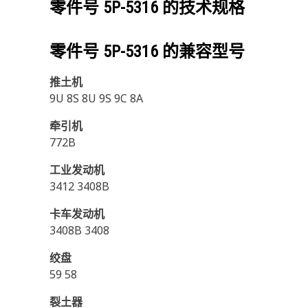
零件号
5P-5316
的技术规格
零件号
5P-5316
的兼容型号
推土机
9U 8S 8U 9S 9C 8A
牵引机
772B
工业发动机
3412 3408B
卡车发动机
3408B 3408
绞盘
59 58
裂土器