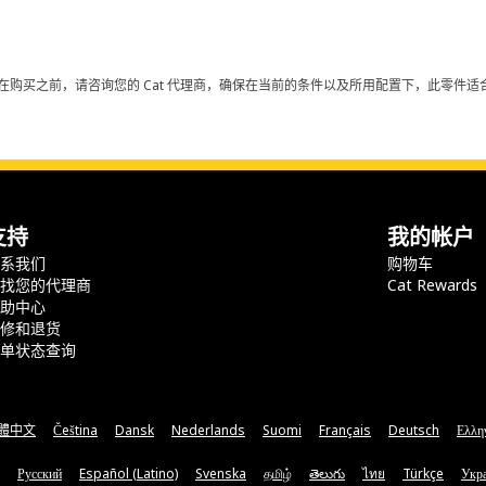
在购买之前，请咨询您的 Cat 代理商，确保在当前的条件以及所用配置下，此零件适合
支持
我的帐户
联系我们
购物车
查找您的代理商
Cat Rewards
帮助中心
保修和退货
订单状态查询
體中文
Čeština
Dansk
Nederlands
Suomi
Français
Deutsch
Ελλη
Русский
Español (Latino)
Svenska
தமிழ்
తెలుగు
ไทย
Türkçe
Укра