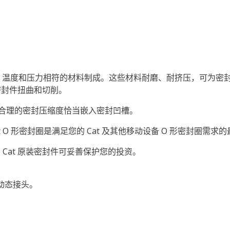
的油液、温度和压力相符的材料制成。这些材料耐磨、耐挤压，可为密封
密封件扭曲和切削。
以合理的密封压缩度恰当嵌入密封凹槽。
at O 形密封圈是满足您的 Cat 及其他移动设备 O 形密封圈需
Cat 原装密封件可妥善保护您的投资。
和动态接头。