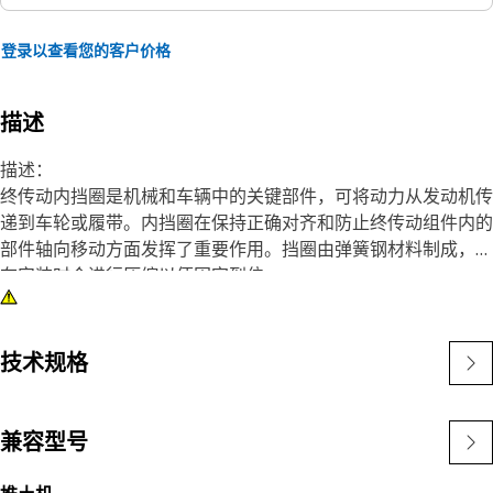
登录以查看您的客户价格
描述
描述：
终传动内挡圈是机械和车辆中的关键部件，可将动力从发动机传
递到车轮或履带。内挡圈在保持正确对齐和防止终传动组件内的
部件轴向移动方面发挥了重要作用。挡圈由弹簧钢材料制成，它
在安装时会进行压缩以便固定到位。
特性：
• 坚固耐用，耐腐蚀。
技术规格
• 提供一种牢固可靠的紧固机制。
应用：
兼容型号
终传动内挡圈用于提供一种牢固可靠的紧固方法，以便将部件固
定到系统中。