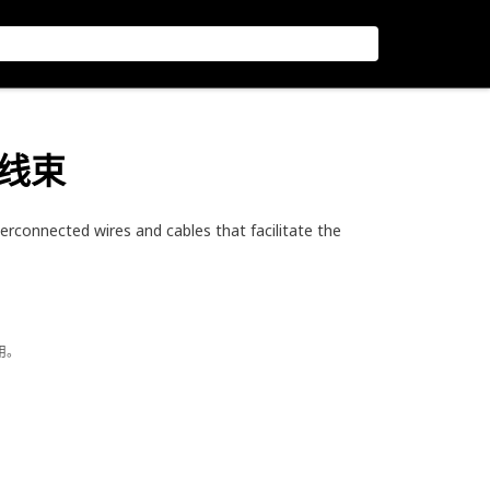
线线束
erconnected wires and cables that facilitate the
用。