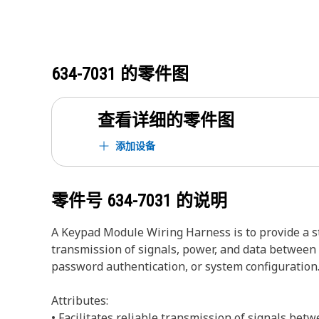
634-7031
的零件图
查看详细的零件图
添加设备
零件号
634-7031
的说明
A Keypad Module Wiring Harness is to provide a st
transmission of signals, power, and data between 
password authentication, or system configuration
Attributes:
• Facilitates reliable transmission of signals be