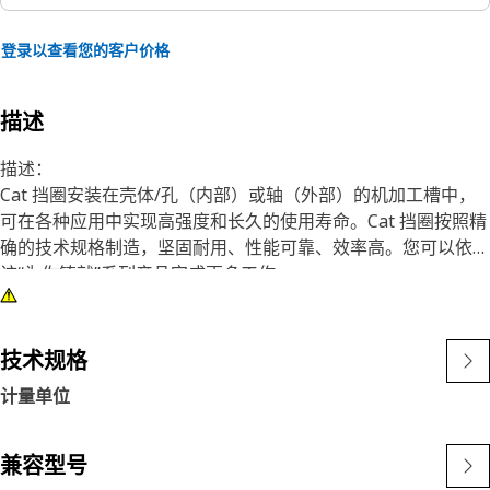
登录以查看您的客户价格
描述
描述：
Cat 挡圈安装在壳体/孔（内部）或轴（外部）的机加工槽中，
可在各种应用中实现高强度和长久的使用寿命。Cat 挡圈按照精
确的技术规格制造，坚固耐用、性能可靠、效率高。您可以依靠
该“为你铸就”系列产品完成更多工作。
特性：
• 挡圈符合甚至超过 ANSI、ASTM 和 DIN 要求
技术规格
计量单位
应用：
组装到轴或壳体槽中以固定部件或组件。
兼容型号