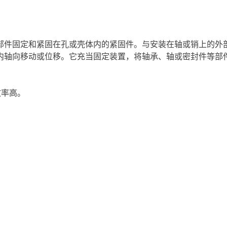
部件固定和紧固在孔或壳体内的紧固件。与安装在轴或销上的外
内轴向移动或位移。它充当固定装置，将轴承、轴或密封件等部
效率高。