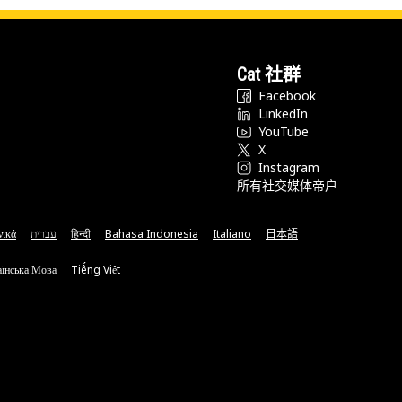
Cat 社群
Facebook
LinkedIn
YouTube
X
Instagram
所有社交媒体帝户
νικά
עברית
हिन्दी
Bahasa Indonesia
Italiano
日本語
їнська Мова
Tiếng Việt