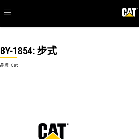
8Y-1854
: 步式
品牌: Cat