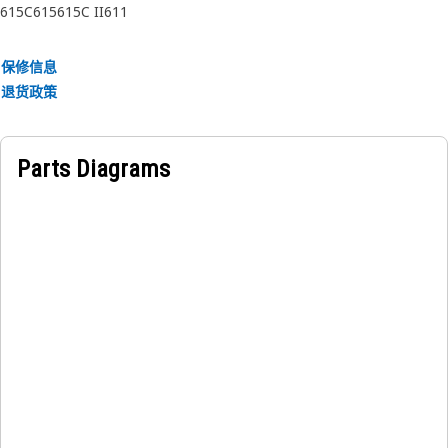
615C
615
615C II
611
地运行。
保修信息
退货政策
Parts Diagrams