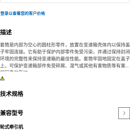
登录以查看您的客户价格
描述
套筒是内部为空心的圆柱形零件，放置在变速箱壳体内以保持盖
子牢固连接。它有助于保护内部零件免受污染，并通过保持封闭
环境的完整性来保持变速箱的最佳性能。套筒牢固地固定在盖子
上，可保护变速箱部件免受碎屑、湿气或其他有害物质等有害外
部因素的影响。
属性：
• 确保正确贴合和平稳运行
技术规格
• 提供高硬度和耐磨性
• 按照精确的技术规格制造，专为耐用性和可靠性而打造
兼容型号
应用：
轮式牵引机
套筒用于行星变速箱外壳盖中，以提供支撑结构并确保高效可靠