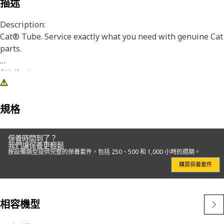
描述
Description:
Cat® Tube. Service exactly what you need with genuine Cat
parts.
Attributes:
•Direct OEM Replacement
Applications:
規格
● For use in a variety of Cat applications.
保養時間到了？
我們讓保養更輕鬆
按設備類型提供完整的保養套件，包括 250、500 和 1,000 小時的週期。
購買保養套件
相容機型