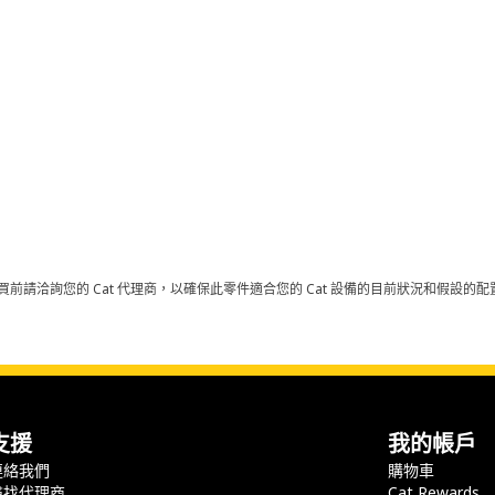
買前請洽詢您的 Cat 代理商，以確保此零件適合您的 Cat 設備的目前狀況和假設
支援
我的帳戶
連絡我們
購物車
尋找代理商
Cat Rewards