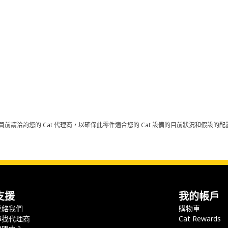
買前請洽詢您的 Cat 代理商，以確保此零件適合您的 Cat 設備的目前狀況和假設
支援
我的帳戶
連絡我們
購物車
尋找代理商
Cat Rewards