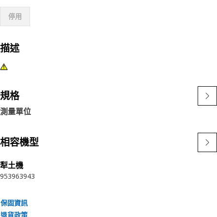
停用
描述
規格
測量單位
相容機型
犁土機
953
963
943
保固資訊
退貨政策