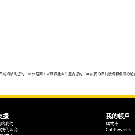
買前請洽詢您的 Cat 代理商，以確保此零件適合您的 Cat 設備的目前狀況和假設
支援
我的帳戶
連絡我們
購物車
尋找代理商
Cat Rewards