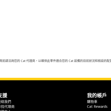
買前請洽詢您的 Cat 代理商，以確保此零件適合您的 Cat 設備的目前狀況和假設
支援
我的帳戶
連絡我們
購物車
尋找代理商
Cat Rewards