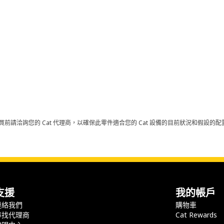
買前請洽詢您的 Cat 代理商，以確保此零件適合您的 Cat 設備的目前狀況和假設
支援
我的帳戶
連絡我們
購物車
尋找代理商
Cat Rewards