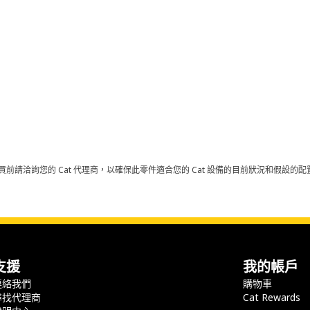
買前請洽詢您的 Cat 代理商，以確保此零件適合您的 Cat 設備的目前狀況和假設
支援
我的帳戶
連絡我們
購物車
尋找代理商
Cat Rewards