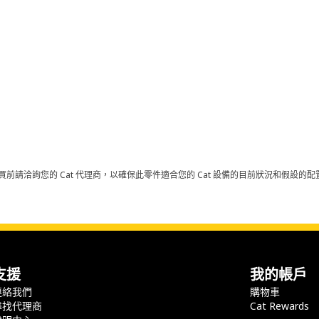
買前請洽詢您的 Cat 代理商，以確保此零件適合您的 Cat 設備的目前狀況和假設
支援
我的帳戶
連絡我們
購物車
尋找代理商
Cat Rewards