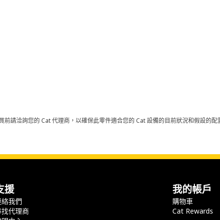
買前請洽詢您的 Cat 代理商，以確保此零件適合您的 Cat 設備的目前狀況和假設
支援
我的帳戶
連絡我們
購物車
尋找代理商
Cat Rewards