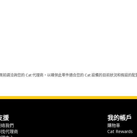
買前請洽詢您的 Cat 代理商，以確保此零件適合您的 Cat 設備的目前狀況和假設
支援
我的帳戶
連絡我們
購物車
尋找代理商
Cat Rewards