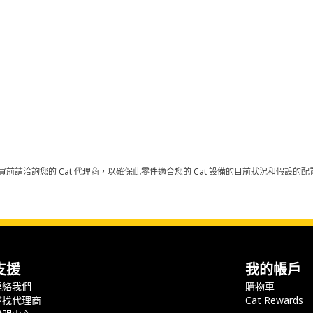
買前請洽詢您的 Cat 代理商，以確保此零件適合您的 Cat 設備的目前狀況和假設
支援
我的帳戶
連絡我們
購物車
尋找代理商
Cat Rewards