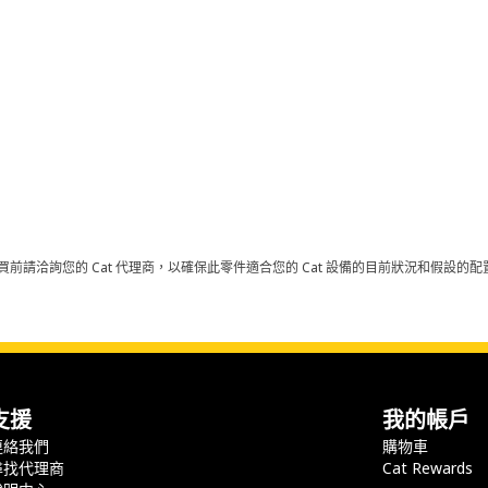
買前請洽詢您的 Cat 代理商，以確保此零件適合您的 Cat 設備的目前狀況和假設
支援
我的帳戶
連絡我們
購物車
尋找代理商
Cat Rewards