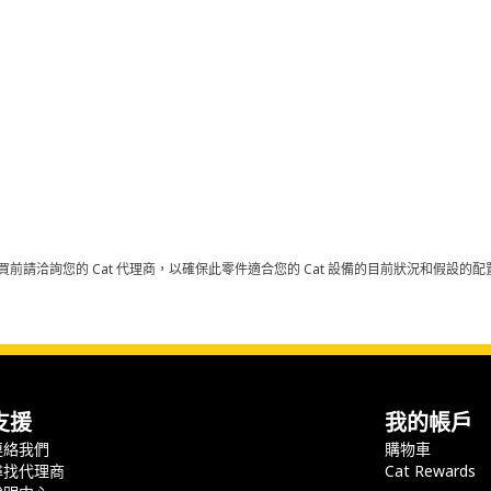
買前請洽詢您的 Cat 代理商，以確保此零件適合您的 Cat 設備的目前狀況和假設
支援
我的帳戶
連絡我們
購物車
尋找代理商
Cat Rewards